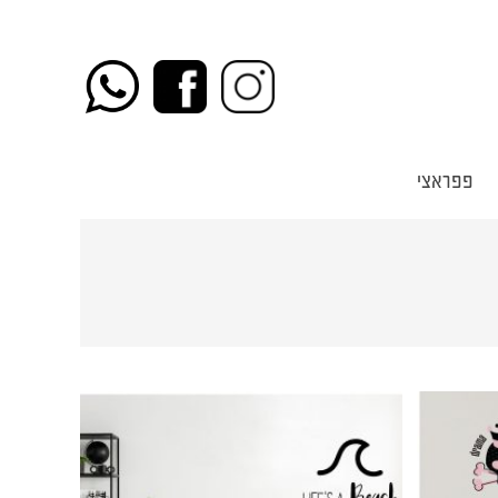
פפראצי