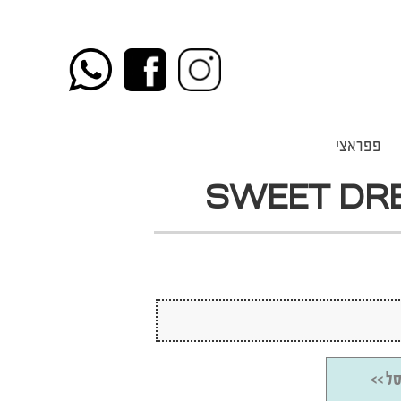
פפראצי
SWEET DR
ל >>