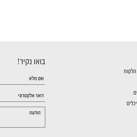
בואו נקיר!
 הלקוח
ם
כלים