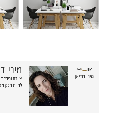
מירי דו
W
ALL
BY
מירי דודיאן
ציירת ופסלת 
להיות חלק ממנ