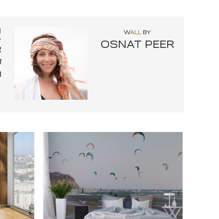
א
W
ALL
BY
OSNAT PEER
צ
ל
ת