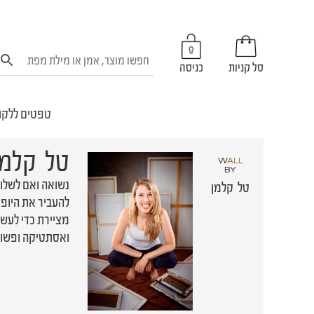
סל קניות
כניסה
טפטים ללקו
טל קלמן
W
ALL
BY
טל קלמן
להעביר את היופי 
מציירת כדי לעשו
ואסתטיקה ופשוט 