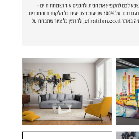
 שבא לכם להקפיץ את הבית ולהכניס אור ושמחת חיים -
אפרת אילן, ציירת ואמנית רב תחומית, תיצור לכם בהתאמה אישית את הציורים המדויקים עבורכם. על 100% שביעות רצון יעידו כל הלקוחות והחברים
הרבים שצברה במהלך 20 שנים של עשייה בתחום. ניתן לצפות בפרויקטים השונים וביצירותיה באתר efratilan.co.il, ולהזמין כל ציור שתבחרו על