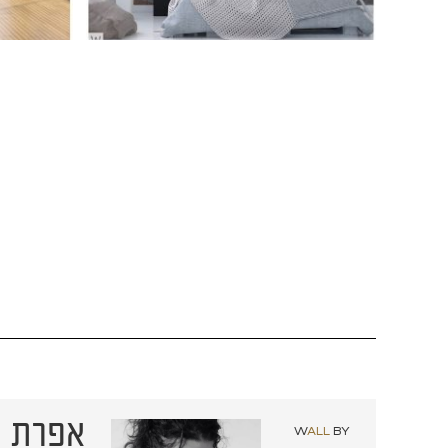
אפרת א
W
ALL
BY