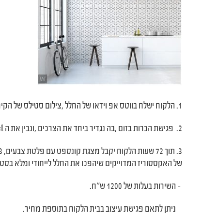
1. הלקוח‭ ‬ישלח‭ ‬בווטס‭ ‬אפ‭ ‬וידאו‭ ‬של‭ ‬החלל‭, ‬צילום‭ ‬סטילס‭ ‬של‭ ‬הקירות‭ ‬ומידות‭.‬
2. ‬ פגישת‭ ‬הכרות‭ ‬בזום‭, ‬בה‭ ‬נגדיר‭ ‬ביחד‭ ‬את‭ ‬הצרכים‭, ‬ונבין‭ ‬את‭ ‬ה‭ ‬look‭ ‬&‭ ‬feel‭ ‬של‭ ‬החלל‭.‬
3. ‬תוך‭ ‬72‭ ‬שעות‭ ‬הלקוח‭ ‬יקבל‭ ‬מצגת‭ ‬קונספט‭ ‬עם‭ ‬פלטת‭ ‬צבעים,‭ ‬2-3‭ ‬אופציות‭ ‬לעיצוב‭ ‬הקירות ‬ותמונות‭ ‬ומחירים‭
של‭ ‬האקססוריז‭ ‬המדוייקים‭ ‬שיהפכו‭ ‬את‭ ‬החלל‭ ‬לייחודי‭ ‬ומלא‭ ‬בסטייל‭.‬
‭- ‬ השירות‭ ‬בעלות‭ ‬של‭ ‬1200‭ ‬ש”ח.
‭- ‬ ניתן‭ ‬לתאם‭ ‬פגישת‭ ‬עיצוב‭ ‬בבית‭ ‬הלקוח‭ ‬בתוספת‭ ‬מחיר.