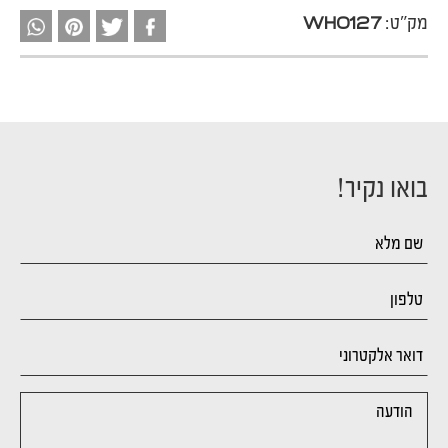
מק"ט:
WH0127
בואו נקיר!