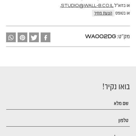
או בדוא"ל
,
STUDIO@WALL-B.CO.IL
או בטופס
הצעת מחיר
מק"ט:
WA002DG
בואו נקיר!