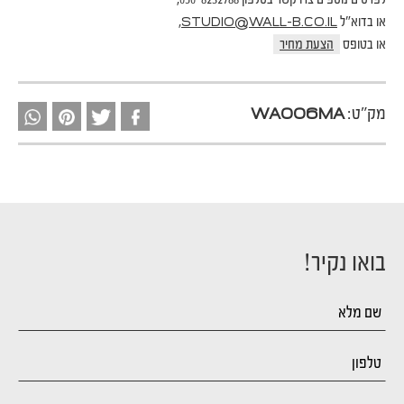
או בדוא"ל
,
STUDIO@WALL-B.CO.IL
או בטופס
הצעת מחיר
מק"ט:
WA006MA
בואו נקיר!