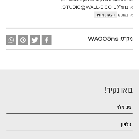
או בדוא"ל
,
STUDIO@WALL-B.CO.IL
או בטופס
הצעת מחיר
מק"ט:
WA005ns
בואו נקיר!