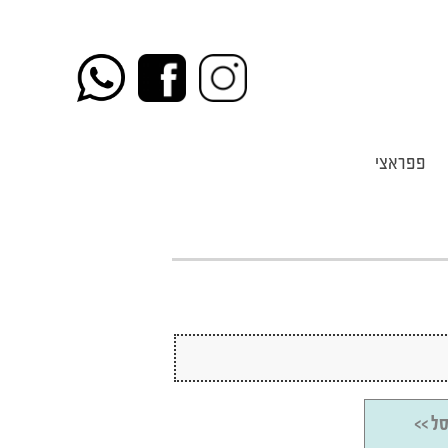
פפראצי
ל >>