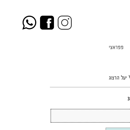
פפראצי
3