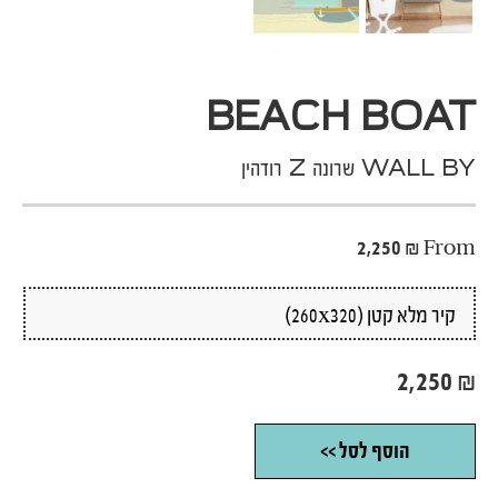
BEACH BOAT
WALL BY שרונה Z רודהין
2,250
₪
From
2,250
₪
הוסף לסל >>