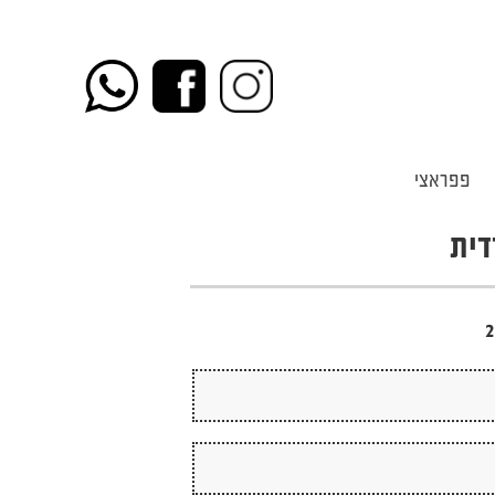
פפראצי
דית
2