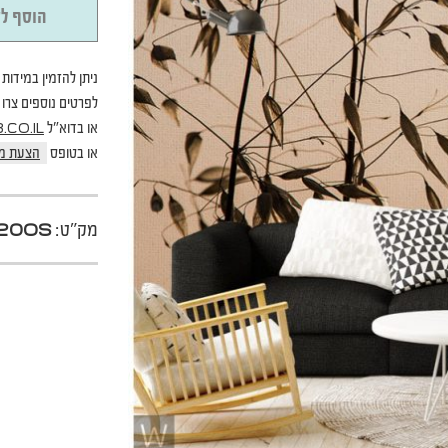
הוסף לס
ניתן להזמין במידות 
לפרטים נוספים צרו קשר בטל
או בדוא"ל
CO.IL
או בטופס
הצעת מ
מק"ט:
20OS