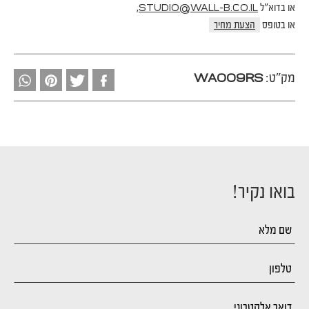
או בדוא"ל
,
STUDIO@WALL-B.CO.IL
או בטופס
הצעת מחיר
מק"ט:
WA009RS
בואו נקיר!