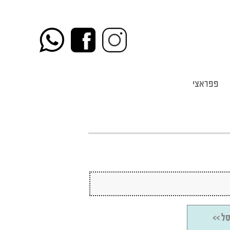
פפראצי
ל >>