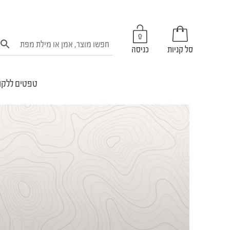
סל קניות
כניסה
טפטים ללקו