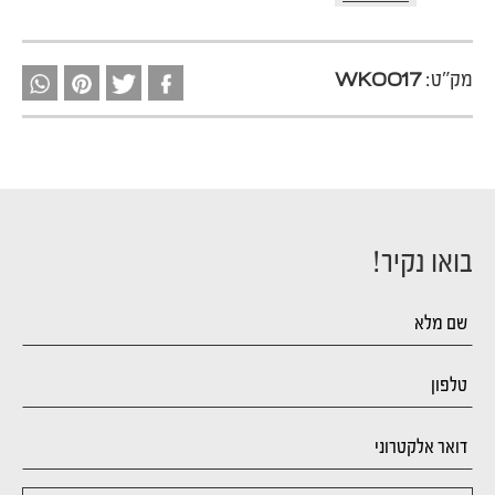
מק"ט:
WK0017
בואו נקיר!