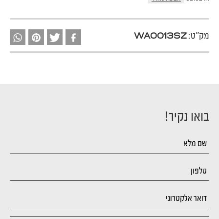
מק"ט:
WA0013SZ
בואו נקיר!