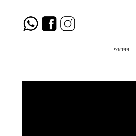
פפראצי